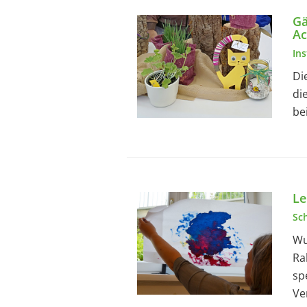
Gä
Ac
In
Di
di
be
Le
Sc
Wu
Ra
sp
Ve