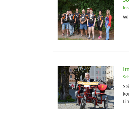
In
Wi
Im
Sc
Se
ko
Li