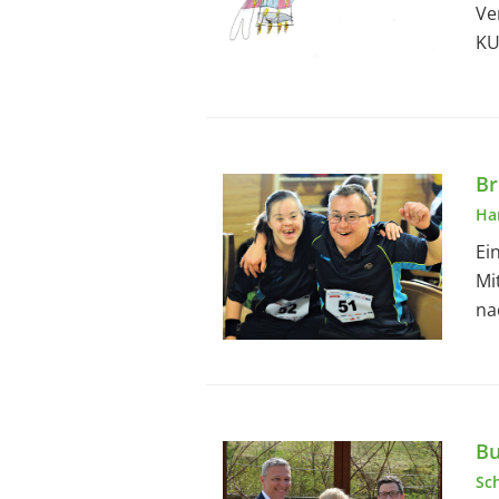
Ve
KU
Br
Ha
Ei
Mi
na
Bu
Sc