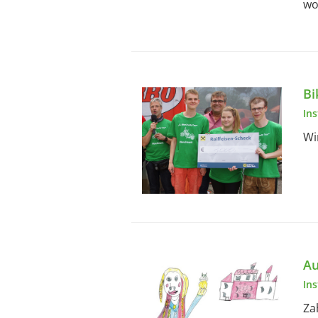
wo
Bi
In
Wi
Au
In
Za