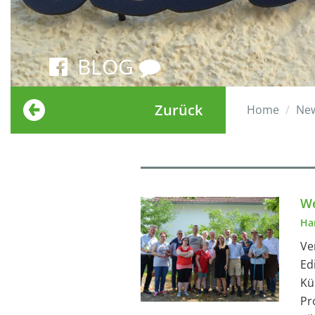
BLOG
Zurück
Home
Ne
We
Ha
Ve
Ed
Kü
Pr