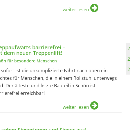
weiter lesen
eppaufwärts barrierefrei –
2
t dem neuen Treppenlift!
2
hön für besondere Menschen
2
 sofort ist die unkomplizierte Fahrt nach oben ein
ichtes für Menschen, die in einem Rollstuhl unterwegs
nd. Der älteste und letzte Bauteil in Schön ist
rrierefrei erreichbar!
weiter lesen
 sehen Siegerinnen und Sieger aus!