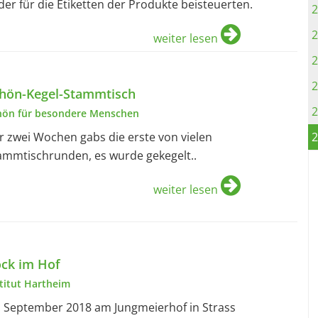
lder für die Etiketten der Produkte beisteuerten.
2
2
weiter lesen
2
2
hön-Kegel-Stammtisch
2
hön für besondere Menschen
r zwei Wochen gabs die erste von vielen
2
ammtischrunden, es wurde gekegelt..
weiter lesen
ck im Hof
stitut Hartheim
. September 2018 am Jungmeierhof in Strass