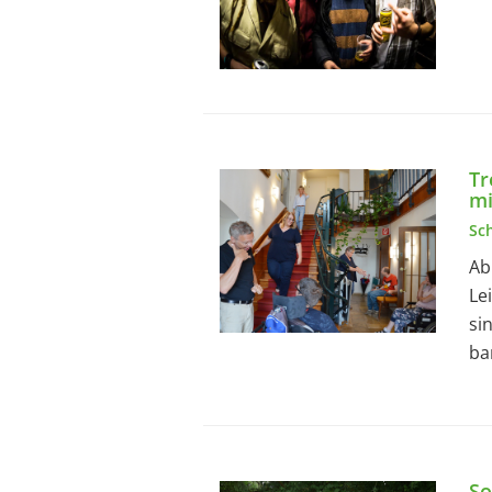
Tr
mi
Sc
Ab
Le
si
ba
So