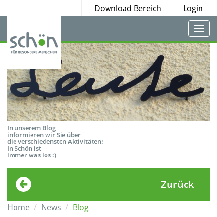
Download Bereich
Login
Togg
navi
In unserem Blog
informieren wir Sie über
die verschiedensten Aktivitäten!
In Schön ist
immer was los :)
Zurück
Home
News
Blog