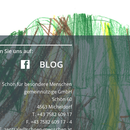
n Sie uns auf:
BLOG
Schön für besondere Menschen
gemeinnützige GmbH
Schön 60
4563 Micheldorf
T. +43 7582 609 17
F. +43 7582 609 17 - 4
E.
zentrale@schoen-menschen.at