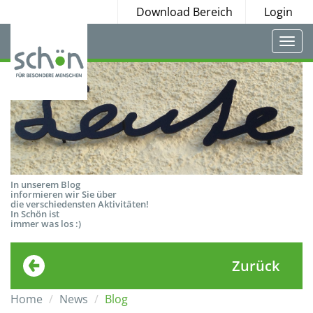
Download Bereich
Login
Togg
navi
In unserem Blog
informieren wir Sie über
die verschiedensten Aktivitäten!
In Schön ist
immer was los :)
Zurück
Home
News
Blog