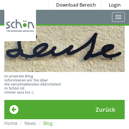
Download Bereich
Login
Togg
navi
In unserem Blog
informieren wir Sie über
die verschiedensten Aktivitäten!
In Schön ist
immer was los :)
Zurück
Home
News
Blog