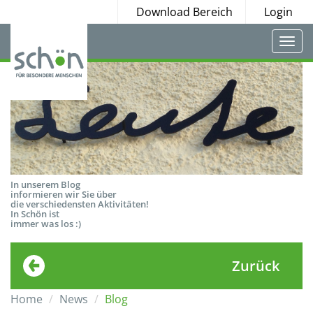
Download Bereich
Login
Togg
navi
In unserem Blog
informieren wir Sie über
die verschiedensten Aktivitäten!
In Schön ist
immer was los :)
Zurück
Home
News
Blog