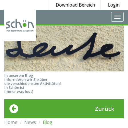
Download Bereich
Login
Togg
navi
In unserem Blog
informieren wir Sie über
die verschiedensten Aktivitäten!
In Schön ist
immer was los :)
Zurück
Home
News
Blog