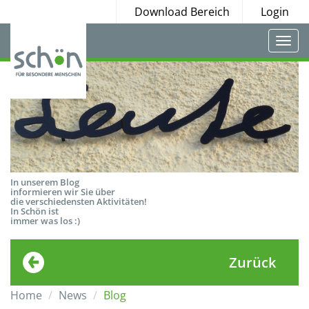
Download Bereich
Login
Togg
navi
In unserem Blog
informieren wir Sie über
die verschiedensten Aktivitäten!
In Schön ist
immer was los :)
Zurück
Home
News
Blog