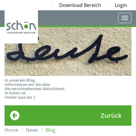
Download Bereich
Login
Togg
navi
In unserem Blog
informieren wir Sie über
die verschiedensten Aktivitäten!
In Schön ist
immer was los :)
Zurück
Home
News
Blog