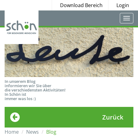
Download Bereich
Login
Togg
navi
In unserem Blog
informieren wir Sie über
die verschiedensten Aktivitäten!
In Schön ist
immer was los :)
Zurück
Home
News
Blog