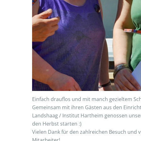
Einfach drauflos und mit manch gezieltem Sch
Gemeinsam mit ihren Gästen aus den Einrich
Landshaag / Institut Hartheim genossen uns
den Herbst starten :)
Vielen Dank für den zahlreichen Besuch und 
Mitarbeiter!