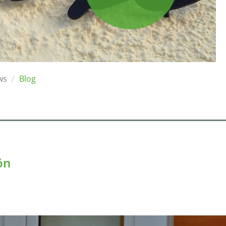
ws
Blog
ön