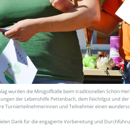
lag wurden die Minigolfbälle beim traditionellen Schön-Her
tungen der Lebenshilfe Pettenbach, dem Feichtlgut und d
ere Turnierteilnehmerinnen und Teilnehmer einen wundersc
vielen Dank für die engagierte Vorbereitung und Durchführ