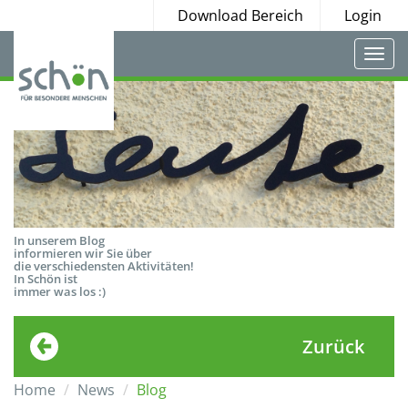
Download Bereich
Login
Togg
navi
In unserem Blog
informieren wir Sie über
die verschiedensten Aktivitäten!
In Schön ist
immer was los :)
Zurück
Home
News
Blog