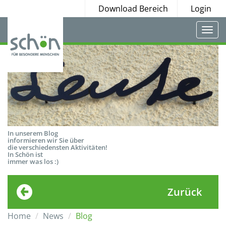
Download Bereich
Login
Togg
navi
In unserem Blog
informieren wir Sie über
die verschiedensten Aktivitäten!
In Schön ist
immer was los :)
Zurück
Home
News
Blog