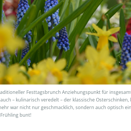
raditioneller Festtagsbrunch Anziehungspunkt für insgesam
rlauch – kulinarisch veredelt – der klassische Osterschinken
mehr war nicht nur geschmacklich, sondern auch optisch ei
 Frühling bunt!