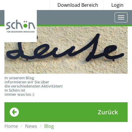
Download Bereich
Login
Togg
navi
In unserem Blog
informieren wir Sie über
die verschiedensten Aktivitäten!
In Schön ist
immer was los :)
Zurück
Home
News
Blog