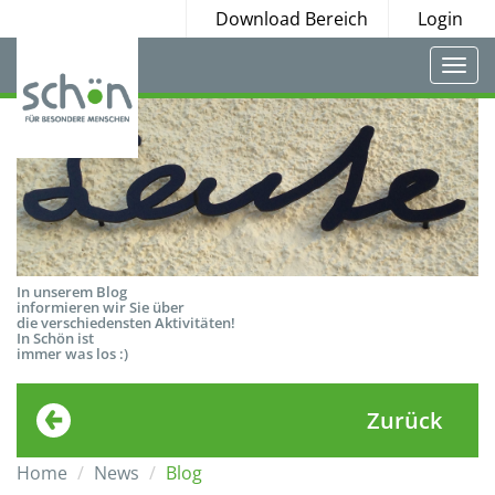
Download Bereich
Login
Togg
navi
In unserem Blog
informieren wir Sie über
die verschiedensten Aktivitäten!
In Schön ist
immer was los :)
Zurück
Home
News
Blog