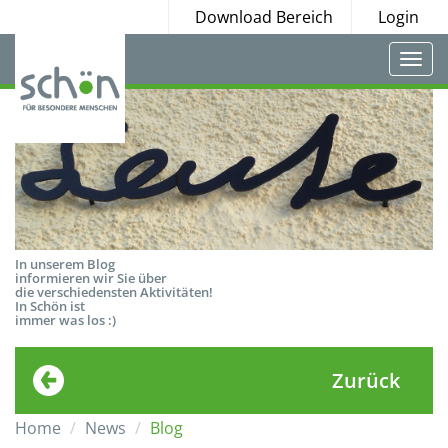
Download Bereich
Login
Togg
navi
In unserem Blog
informieren wir Sie über
die verschiedensten Aktivitäten!
In Schön ist
immer was los :)
Zurück
Home
News
Blog