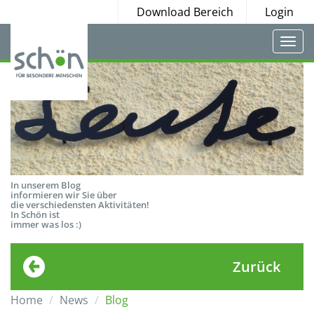
Download Bereich
Login
Togg
navi
In unserem Blog
informieren wir Sie über
die verschiedensten Aktivitäten!
In Schön ist
immer was los :)
Zurück
Home
News
Blog