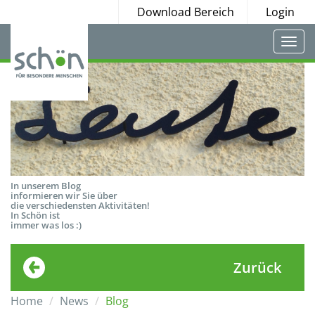
Download Bereich
Login
Togg
navi
In unserem Blog
informieren wir Sie über
die verschiedensten Aktivitäten!
In Schön ist
immer was los :)
Zurück
Home
News
Blog