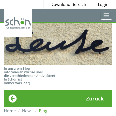
Download Bereich
Login
Togg
navi
In unserem Blog
informieren wir Sie über
die verschiedensten Aktivitäten!
In Schön ist
immer was los :)
Zurück
Home
News
Blog