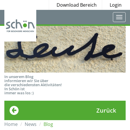
Download Bereich
Login
Togg
navi
In unserem Blog
informieren wir Sie über
die verschiedensten Aktivitäten!
In Schön ist
immer was los :)
Zurück
Home
News
Blog