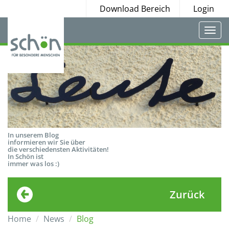
Download Bereich
Login
Togg
navi
In unserem Blog
informieren wir Sie über
die verschiedensten Aktivitäten!
In Schön ist
immer was los :)
Zurück
Home
News
Blog