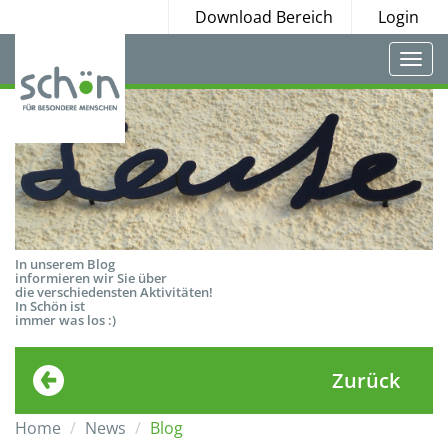
Download Bereich
Login
Togg
navi
In unserem Blog
informieren wir Sie über
die verschiedensten Aktivitäten!
In Schön ist
immer was los :)
Zurück
Home
News
Blog