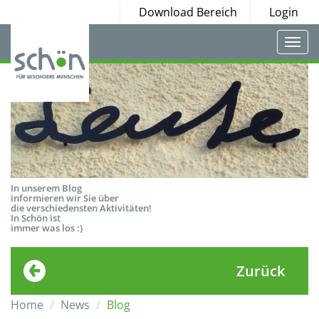
Download Bereich
Login
Togg
navi
In unserem Blog
informieren wir Sie über
die verschiedensten Aktivitäten!
In Schön ist
immer was los :)
Zurück
Home
News
Blog