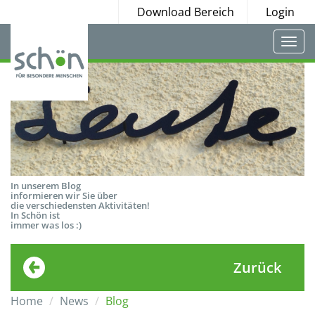
Download Bereich
Login
Togg
navi
In unserem Blog
informieren wir Sie über
die verschiedensten Aktivitäten!
In Schön ist
immer was los :)
Zurück
Home
News
Blog