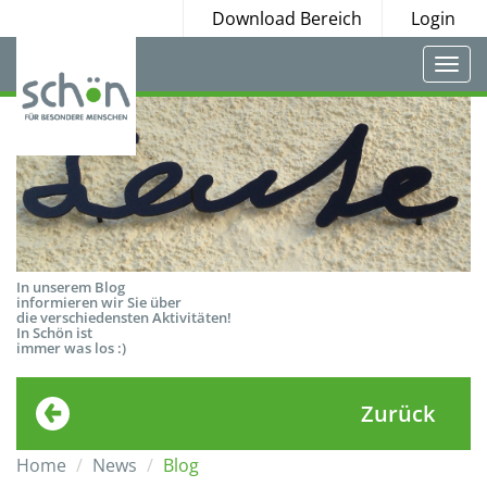
Download Bereich
Login
Togg
navi
In unserem Blog
informieren wir Sie über
die verschiedensten Aktivitäten!
In Schön ist
immer was los :)
Zurück
Home
News
Blog