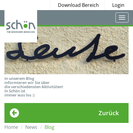
Download Bereich
Login
Togg
navi
In unserem Blog
informieren wir Sie über
die verschiedensten Aktivitäten!
In Schön ist
immer was los :)
Zurück
Home
News
Blog