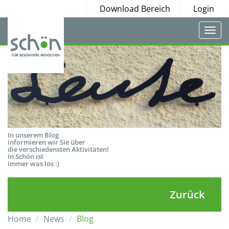
Download Bereich
Login
Togg
navi
In unserem Blog
informieren wir Sie über
die verschiedensten Aktivitäten!
In Schön ist
immer was los :)
Zurück
Home
News
Blog