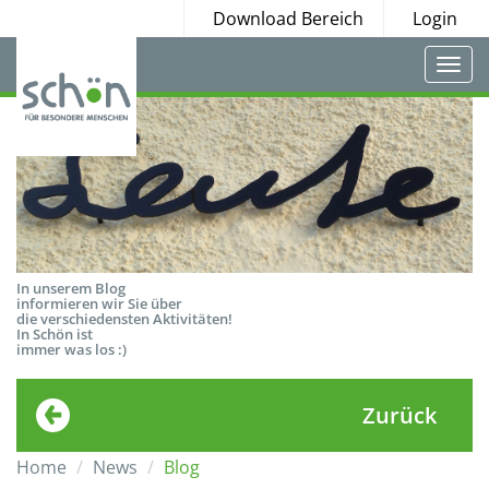
Download Bereich
Login
Togg
navi
In unserem Blog
informieren wir Sie über
die verschiedensten Aktivitäten!
In Schön ist
immer was los :)
Zurück
Home
News
Blog