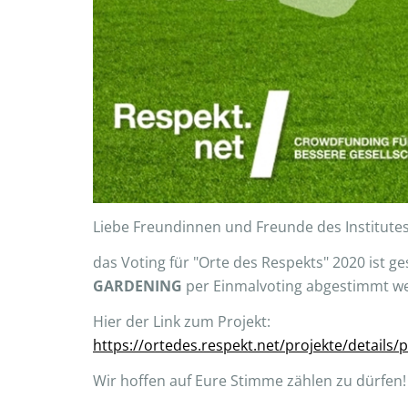
Liebe Freundinnen und Freunde des Institute
das Voting für "Orte des Respekts" 2020 ist ge
GARDENING
per Einmalvoting abgestimmt wer
Hier der Link zum Projekt:
https://ortedes.respekt.net/projekte/details/
Wir hoffen auf Eure Stimme zählen zu dürfen!