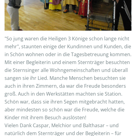
"So jung waren die Heiligen 3 Könige schon lange nicht
mehr", staunten einige der Kundinnen und Kunden, die
in Schön wohnen oder in die Tagesbetreuung kommen.
Mit einer Begleiterin und einem Sternträger besuchten
die Sternsinger alle Wohngemeinschaften und überall
sangen sie ihr Lied. Manche Menschen besuchten sie
auch in ihren Zimmern, da war die Freude besonders
groß. Auch in den Werkstätten machten sie Station.
Schön war, dass sie ihren Segen mitgebracht hatten,
aber mindesten so schön war die Freude, welche die
Kinder mit ihrem Besuch auslösten!
Vielen Dank Caspar, Melchior und Balthasar – und
natürlich dem Sternträger und der Begleiterin – für