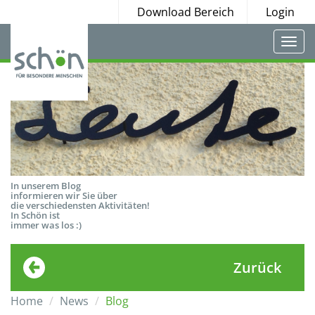
Download Bereich
Login
Togg
navi
In unserem Blog
informieren wir Sie über
die verschiedensten Aktivitäten!
In Schön ist
immer was los :)
Zurück
Home
News
Blog