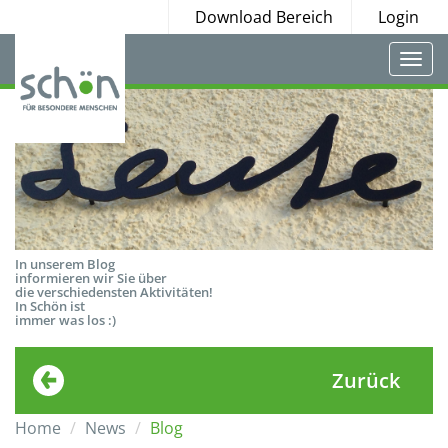
Download Bereich
Login
Togg
navi
In unserem Blog
informieren wir Sie über
die verschiedensten Aktivitäten!
In Schön ist
immer was los :)
Zurück
Home
News
Blog