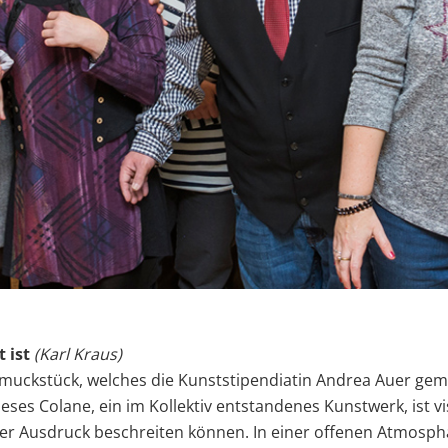
t ist
(Karl Kraus)
hmuckstück, welches die Kunststipendiatin Andrea Auer gem
eses Colane, ein im Kollektiv entstandenes Kunstwerk, ist v
iver Ausdruck beschreiten können. In einer offenen Atmosp