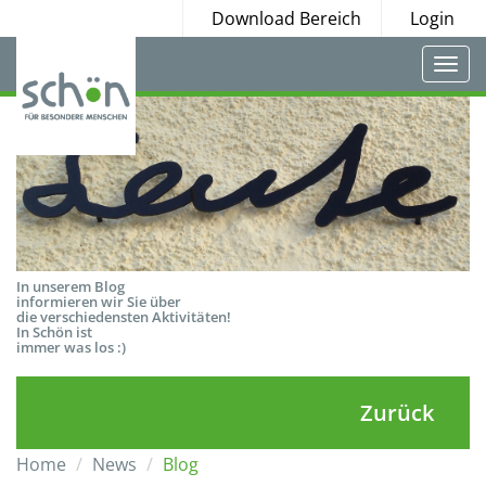
Download Bereich
Login
Togg
navi
In unserem Blog
informieren wir Sie über
die verschiedensten Aktivitäten!
In Schön ist
immer was los :)
Zurück
Home
News
Blog