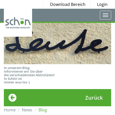
Download Bereich
Login
Togg
navi
In unserem Blog
informieren wir Sie über
die verschiedensten Aktivitäten!
In Schön ist
immer was los :)
Zurück
Home
News
Blog