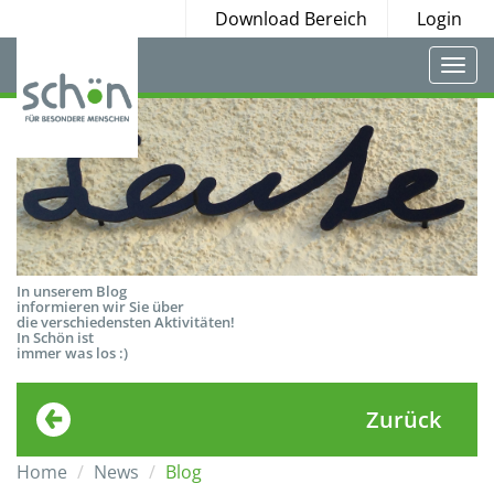
Download Bereich
Login
Togg
navi
In unserem Blog
informieren wir Sie über
die verschiedensten Aktivitäten!
In Schön ist
immer was los :)
Zurück
Home
News
Blog