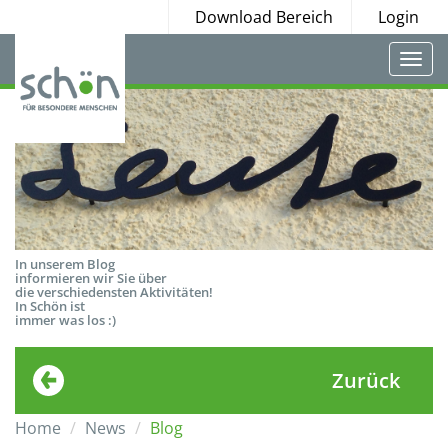
Download Bereich
Login
Togg
navi
In unserem Blog
informieren wir Sie über
die verschiedensten Aktivitäten!
In Schön ist
immer was los :)
Zurück
Home
News
Blog