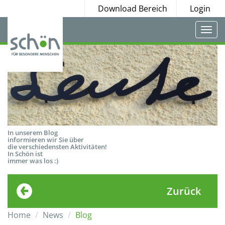
Download Bereich
Login
Togg
navi
In unserem Blog
informieren wir Sie über
die verschiedensten Aktivitäten!
In Schön ist
immer was los :)
Zurück
Home
News
Blog