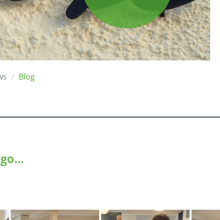
ws
Blog
ago…