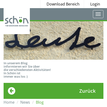
Download Bereich
Login
Togg
navi
In unserem Blog
informieren wir Sie über
die verschiedensten Aktivitäten!
In Schön ist
immer was los :)
Zurück
Home
News
Blog