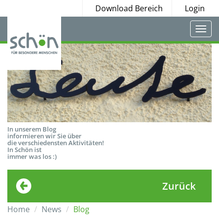
Download Bereich
Login
Togg
navi
In unserem Blog
informieren wir Sie über
die verschiedensten Aktivitäten!
In Schön ist
immer was los :)
Zurück
Home
News
Blog