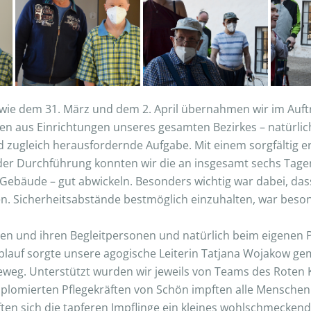
owie dem 31. März und dem 2. April übernahmen wir im Auft
en aus Einrichtungen unseres gesamten Bezirkes – natürli
nd zugleich herausfordernde Aufgabe. Mit einem sorgfältig
der Durchführung konnten wir die an insgesamt sechs Tage
 Gebäude – gut abwickeln. Besonders wichtig war dabei, da
n. Sicherheitsabstände bestmöglich einzuhalten, war beso
en und ihren Begleitpersonen und natürlich beim eigenen P
 Ablauf sorgte unsere agogische Leiterin Tatjana Wojakow 
eweg. Unterstützt wurden wir jeweils von Teams des Roten 
iplomierten Pflegekräften von Schön impften alle Menschen
rften sich die tapferen Impflinge ein kleines wohlschmeck