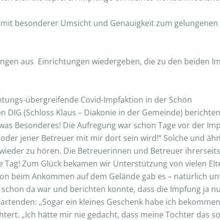
die mit besonderer Umsicht und Genauigkeit zum gelungenen
ungen aus Einrichtungen wiedergeben, die zu den beiden 
htungs-übergreifende Covid-Impfaktion in der Schön
n DIG (Schloss Klaus – Diakonie in der Gemeinde) berichten 
etwas Besonderes! Die Aufregung war schon Tage vor der Im
er oder jener Betreuer mit mir dort sein wird!“ Solche und
wieder zu hören. Die Betreuerinnen und Betreuer ihrerseit
Tag! Zum Glück bekamen wir Unterstützung von vielen Elter
n beim Ankommen auf dem Gelände gab es – natürlich unte
s schon da war und berichten konnte, dass die Impfung ja nu
artenden: „Sogar ein kleines Geschenk habe ich bekommen!“
chtert. „Ich hätte mir nie gedacht, dass meine Tochter das s