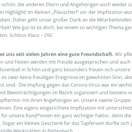
schön, die anderen Eltern und Angehörigen auch wieder zu s
Highlight! Im kleinen „Plauscherl“ vor der Impfstation wurd
aben. Daher geht unser großer Dank an die Mitarbeitenden
eit! Wie gut ist es doch, bei einem so wichtigen Thema g
ten, Schloss Klaus – DIG
 uns seit vielen Jahren eine gute Freundschaft.
Wir pfl
gen und Festen werden mit Freude ausgesprochen und auc
n Rosenball in Schön und ganz besonders freuen sich unse
 es zwar keine freudigen Ereignisse im gewohnten Sinn, abe
t sind: Die Impfung gegen das Corona-Virus war ein wichtig
mit Beeinträchtigungen im Bezirk organisiert und bestens v
mpftermin mit ihren Angehörigen an. Unsere zweite Gruppe 
innen. Eine eigens eingerichtete Impfstation mit unterschi
 – für unsere Kund*innen ein ganz wichtiger Faktor, denn d
tten. Sogar ein kleines Geschenk für das Tapfersein durfte s
nshilfe-Werkstätten in Pettenbach