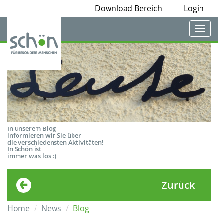
Download Bereich
Login
Togg
navi
In unserem Blog
informieren wir Sie über
die verschiedensten Aktivitäten!
In Schön ist
immer was los :)
Zurück
Home
News
Blog