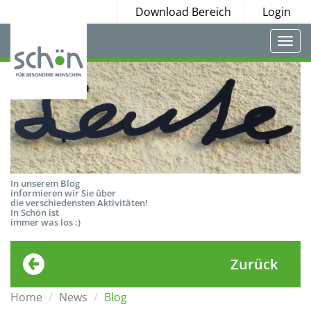
Download Bereich
Login
Togg
navi
In unserem Blog
informieren wir Sie über
die verschiedensten Aktivitäten!
In Schön ist
immer was los :)
Zurück
Home
News
Blog