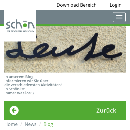
Download Bereich
Login
Togg
navi
In unserem Blog
informieren wir Sie über
die verschiedensten Aktivitäten!
In Schön ist
immer was los :)
Zurück
Home
News
Blog