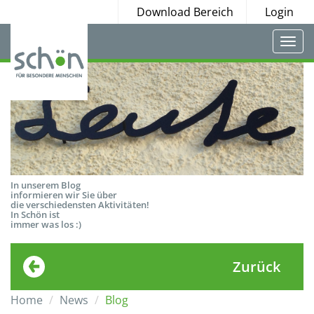
Download Bereich
Login
Togg
navi
In unserem Blog
informieren wir Sie über
die verschiedensten Aktivitäten!
In Schön ist
immer was los :)
Zurück
Home
News
Blog