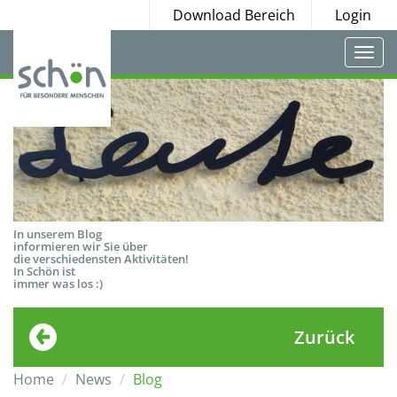
Download Bereich
Login
Togg
navi
In unserem Blog
informieren wir Sie über
die verschiedensten Aktivitäten!
In Schön ist
immer was los :)
Zurück
Home
News
Blog