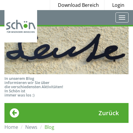
Download Bereich
Login
Togg
navi
In unserem Blog
informieren wir Sie über
die verschiedensten Aktivitäten!
In Schön ist
immer was los :)
Zurück
Home
News
Blog