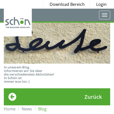
Download Bereich
Login
Togg
navi
In unserem Blog
informieren wir Sie über
die verschiedensten Aktivitäten!
In Schön ist
immer was los :)
Zurück
Home
News
Blog