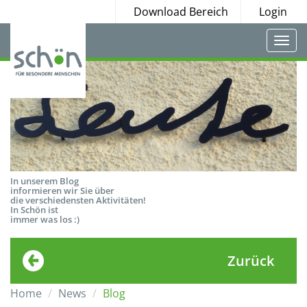
Download Bereich
Login
Togg
navi
In unserem Blog
informieren wir Sie über
die verschiedensten Aktivitäten!
In Schön ist
immer was los :)
Zurück
Home
News
Blog